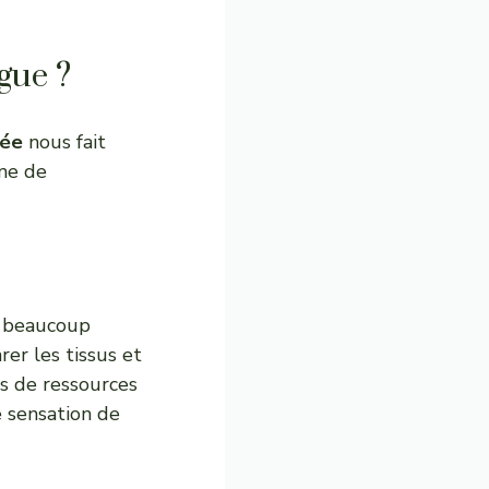
gue ?
vée
nous fait
ême de
se beaucoup
er les tissus et
ns de ressources
e sensation de