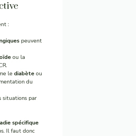
ctive
nt :
ongiques
peuvent
oïde
ou la
CR.
me le
diabète
ou
mentation du
s situations par
adie spécifique
s. Il faut donc