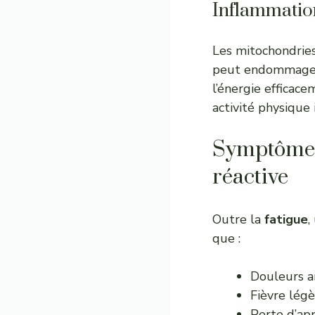
Inflammatio
Les mitochondries
peut endommager c
l’énergie efficac
activité physique
Symptômes 
réactive
Outre la
fatigue
,
que :
Douleurs ar
Fièvre lég
Perte d’ap