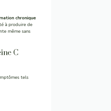
mation chronique
té à produire de
tante même sans
éine C
ymptômes tels