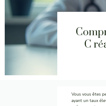
Compr
C ré
Vous vous êtes p
ayant un taux él