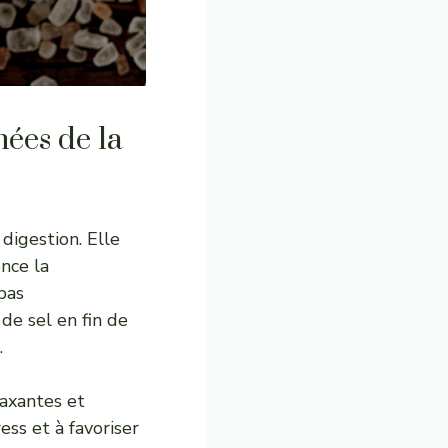
nées de la
digestion. Elle
ence la
pas
de sel en fin de
.
laxantes et
ess et à favoriser