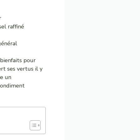
r
el raffiné
général
 bienfaits pour
t ses vertus il y
ue un
 condiment