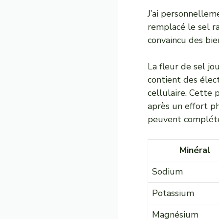
J’ai personnellem
remplacé le sel ra
convaincu des bie
La fleur de sel j
contient des élec
cellulaire. Cette
après un effort p
peuvent compléte
Minéral
Sodium
Potassium
Magnésium