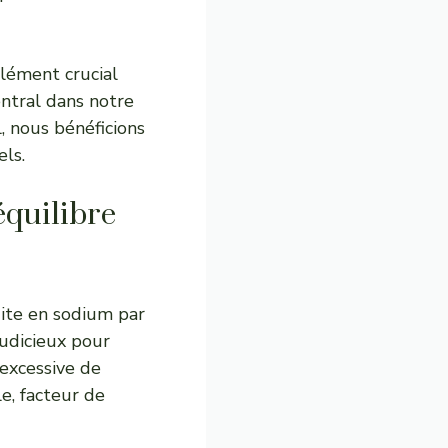
élément crucial
entral dans notre
, nous bénéficions
els.
équilibre
uite en sodium par
judicieux pour
excessive de
e, facteur de