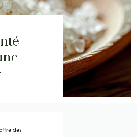
anté
 une
e
 offre des