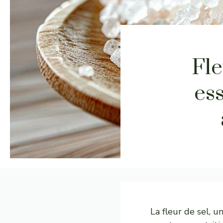
Fle
ess
La fleur de sel, u