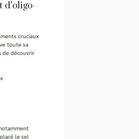
 d’oligo-
éments cruciaux
rve toute sa
is de découvrir
ux
ai notamment
placé le sel