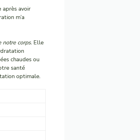
 après avoir
ration m’a
e notre corps
. Elle
ydratation
rnées chaudes ou
votre santé
ation optimale.