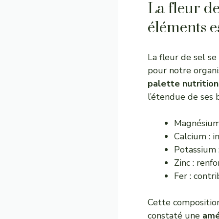
La fleur de
éléments e
La fleur de sel s
pour notre organi
palette nutrition
l’étendue de ses b
Magnésium 
Calcium : i
Potassium :
Zinc : renf
Fer : contr
Cette composition
constaté une
amé