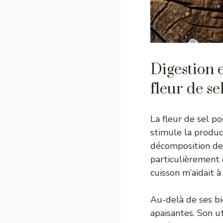
Digestion e
fleur de se
La fleur de sel p
stimule la produc
décomposition des
particulièrement c
cuisson m’aidait 
Au-delà de ses bie
apaisantes. Son ut