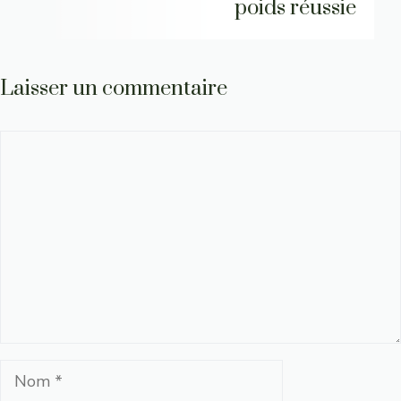
poids réussie
Laisser un commentaire
Commentaire
Nom