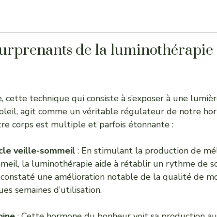
 surprenants de la luminothérapie
 cette technique qui consiste à s’exposer à une lumière 
soleil, agit comme un véritable régulateur de notre hor
tre corps est multiple et parfois étonnante :
cle veille-sommeil
: En stimulant la production de mé
eil, la luminothérapie aide à rétablir un rythme de som
constaté une amélioration notable de la qualité de m
s semaines d’utilisation.
nine
: Cette hormone du bonheur voit sa production a