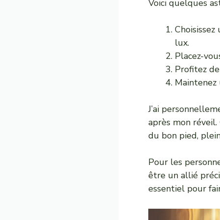
Voici quelques ast
Choisissez 
lux.
Placez-vou
Profitez d
Maintenez u
J’ai personnellem
après mon réveil
du bon pied, plein
Pour les personn
être un allié préc
essentiel pour fai