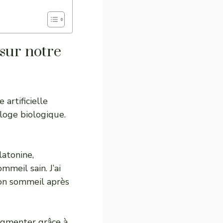
 sur notre
artificielle
loge biologique.
latonine,
meil sain. J’ai
on sommeil après
ugmenter grâce à