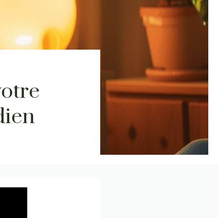
votre
dien