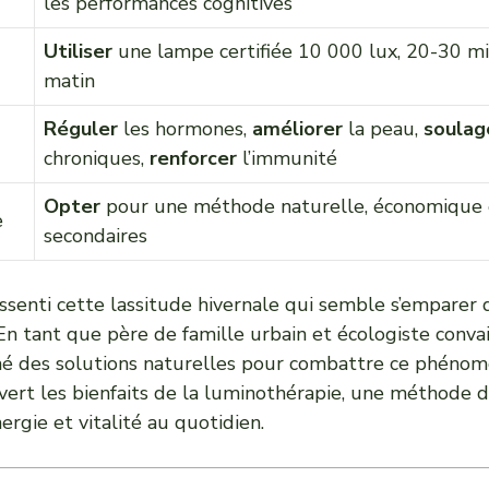
les performances cognitives
Utiliser
une lampe certifiée 10 000 lux, 20-30 m
matin
Réguler
les hormones,
améliorer
la peau,
soulag
chroniques,
renforcer
l’immunité
Opter
pour une méthode naturelle, économique e
e
secondaires
ssenti cette lassitude hivernale qui semble s’emparer 
En tant que père de famille urbain et écologiste convain
é des solutions naturelles pour combattre ce phénomè
ouvert les bienfaits de la luminothérapie, une méthode d
rgie et vitalité au quotidien.