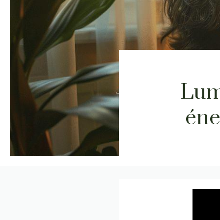
Lumi
éne