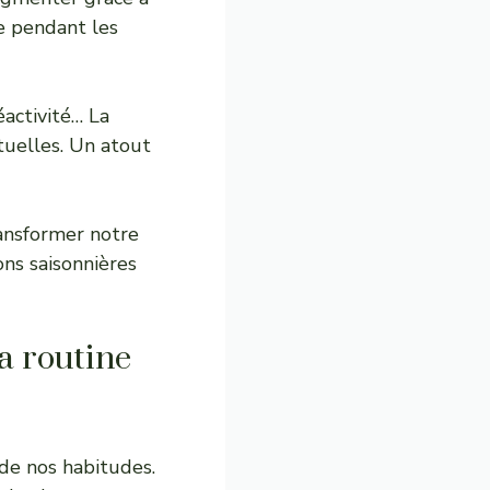
me pendant les
éactivité… La
tuelles. Un atout
ransformer notre
ons saisonnières
a routine
de nos habitudes.