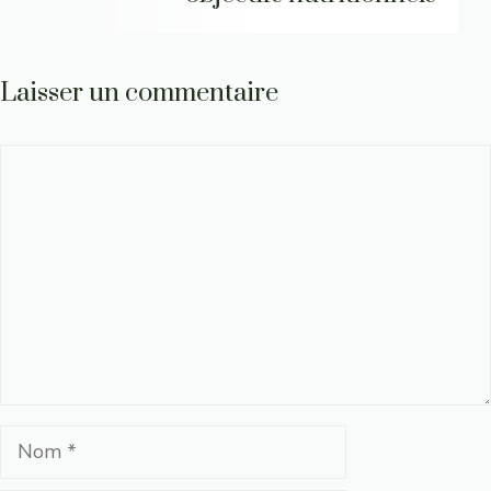
Laisser un commentaire
Commentaire
Nom