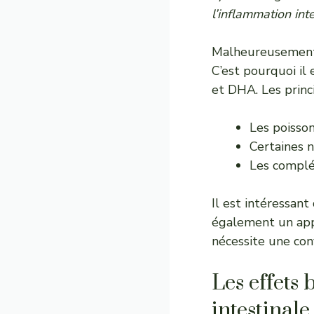
l’inflammation int
Malheureusement,
C’est pourquoi i
et DHA. Les princ
Les poisso
Certaines n
Les complé
Il est intéressan
également un app
nécessite une con
Les effets
intestinale