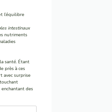
t l’équilibre
les intestinaux
des nutriments
maladies
a santé. Étant
de près à ces
rt avec surprise
 touchant
 enchantant des