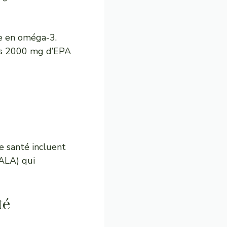
e en oméga-3.
ins 2000 mg d’EPA
re santé
incluent
ALA) qui
té