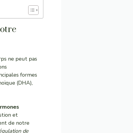
otre
rps ne peut pas
ons
ncipales formes
noïque (DHA),
hormones
stion et
ent de notre
égulation de