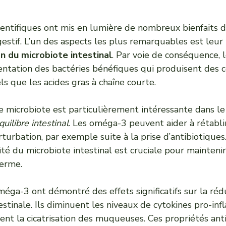
ientifiques ont mis en lumière de nombreux bienfaits
estif. L’un des aspects les plus remarquables est leur
n du microbiote intestinal
. Par voie de conséquence,
entation des bactéries bénéfiques qui produisent des 
ls que les acides gras à chaîne courte.
le microbiote est particulièrement intéressante dans le
quilibre intestinal
. Les oméga-3 peuvent aider à rétabli
turbation, par exemple suite à la prise d’antibiotiques
sité du microbiote intestinal est cruciale pour mainten
terme.
oméga-3 ont démontré des effets significatifs sur la réd
testinale. Ils diminuent les niveaux de cytokines pro-in
isent la cicatrisation des muqueuses. Ces propriétés ant