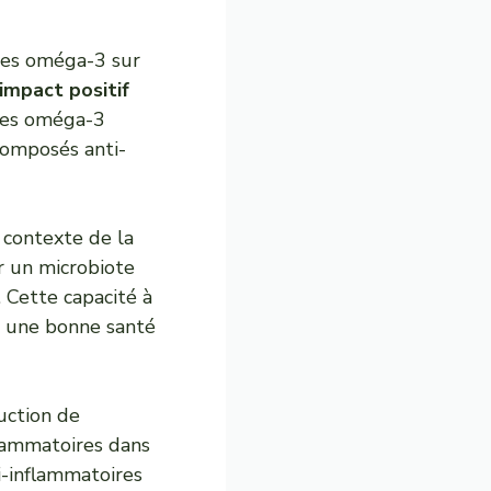
 des oméga-3 sur
impact positif
 les oméga-3
composés anti-
 contexte de la
r un microbiote
. Cette capacité à
ir une bonne santé
uction de
flammatoires dans
i-inflammatoires