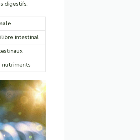
 digestifs.
inale
ilibre intestinal
testinaux
s nutriments