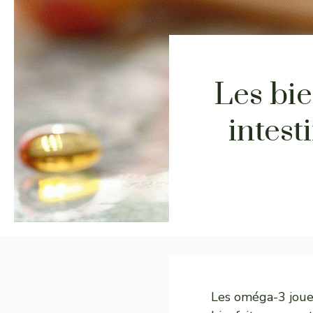
Les bie
intest
Les oméga-3 jouen