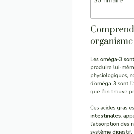
Sommaire
Comprendre
organisme
Les oméga-3 sont 
produire lui-même
physiologiques, n
d’oméga-3 sont l’
que l’on trouve p
Ces acides gras e
intestinales
, app
l’absorption des 
système digestif.